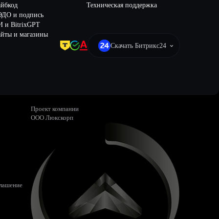
айбкод
Техническая поддержка
ЭДО и подпись
 и BitrixGPT
йты и магазины
Скачать Битрикс24
Проект компании
ООО Люкскорп
глашение