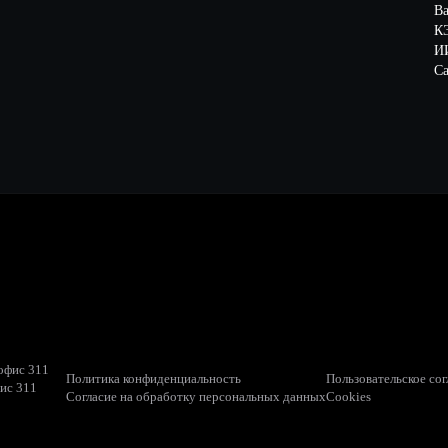
В
К
ИИ
Са
 офис 311
Политика конфиденциальность
Пользовательское со
фис 311
Согласие на обработку персональных данных
Cookies