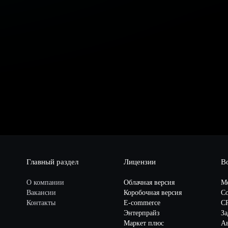
Главный раздел
Лицензии
В
О компании
Облачная версия
М
Вакансии
Коробочная версия
Со
Контакты
E-commerce
C
Энтерпрайз
За
Маркет плюс
А