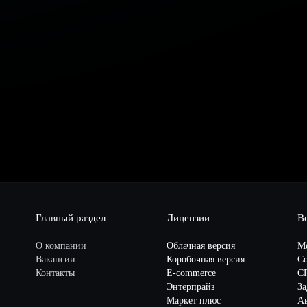
Главный раздел
Лицензии
В
О компании
Облачная версия
М
Вакансии
Коробочная версия
Со
Контакты
E-commerce
C
Энтерпрайз
За
Маркет плюс
А