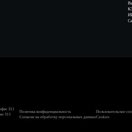
В
К
ИИ
Са
 офис 311
Политика конфиденциальность
Пользовательское со
фис 311
Согласие на обработку персональных данных
Cookies