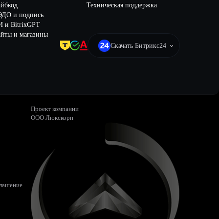
айбкод
Техническая поддержка
ЭДО и подпись
 и BitrixGPT
йты и магазины
Скачать Битрикс24
Проект компании
ООО Люкскорп
глашение