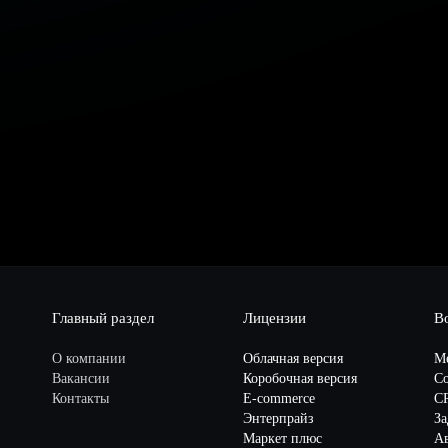
Главный раздел
Лицензии
В
О компании
Облачная версия
М
Вакансии
Коробочная версия
Со
Контакты
E-commerce
C
Энтерпрайз
За
Маркет плюс
А