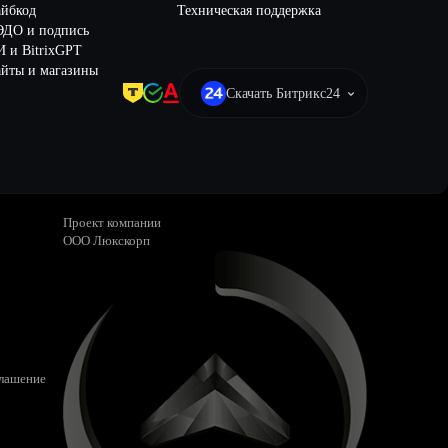
айбкод
Техническая поддержка
ЭДО и подпись
 и BitrixGPT
йты и магазины
Скачать Битрикс24
Проект компании
ООО Люкскорп
глашение