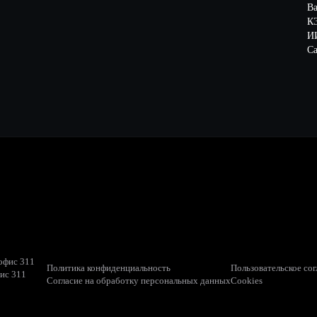
В
К
ИИ
Са
 офис 311
Политика конфиденциальность
Пользовательское со
фис 311
Согласие на обработку персональных данных
Cookies