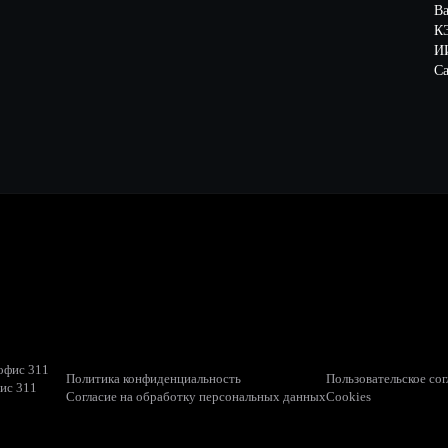
В
К
ИИ
Са
 офис 311
Политика конфиденциальность
Пользовательское со
фис 311
Согласие на обработку персональных данных
Cookies