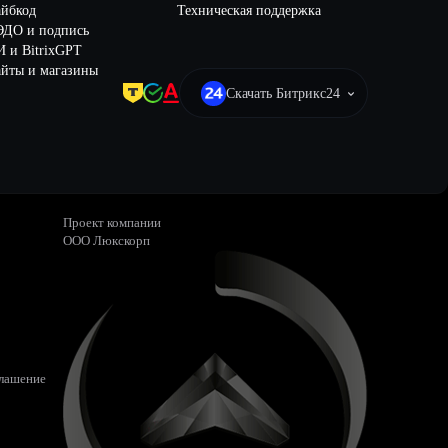
айбкод
Техническая поддержка
ЭДО и подпись
 и BitrixGPT
йты и магазины
Скачать Битрикс24
Проект компании
ООО Люкскорп
глашение