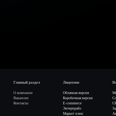
Главный раздел
Лицензии
В
О компании
Облачная версия
М
Вакансии
Коробочная версия
Со
Контакты
E-commerce
C
Энтерпрайз
За
Маркет плюс
А