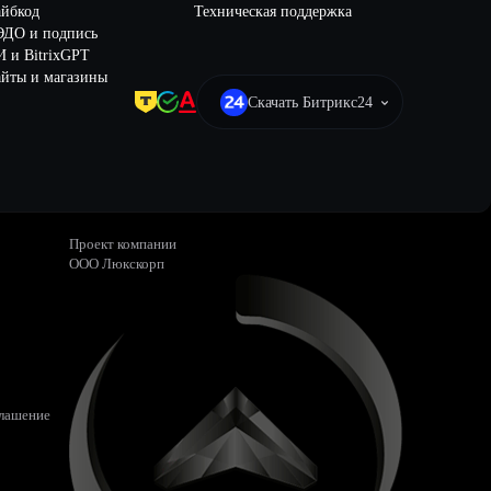
айбкод
Техническая поддержка
ЭДО и подпись
 и BitrixGPT
йты и магазины
Скачать Битрикс24
Проект компании
ООО Люкскорп
глашение