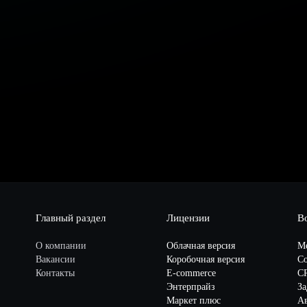
Главный раздел
Лицензии
В
О компании
Облачная версия
М
Вакансии
Коробочная версия
Со
Контакты
E-commerce
C
Энтерпрайз
За
Маркет плюс
А