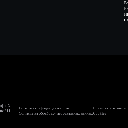
В
К
ИИ
Са
 офис 311
Политика конфиденциальность
Пользовательское со
фис 311
Согласие на обработку персональных данных
Cookies