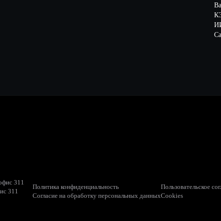
В
К
ИИ
Са
 офис 311
Политика конфиденциальность
Пользовательское со
фис 311
Согласие на обработку персональных данных
Cookies