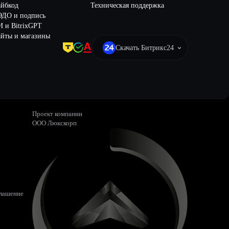
айбкод
Техническая поддержка
ЭДО и подпись
 и BitrixGPT
йты и магазины
Скачать Битрикс24
Проект компании
ООО Люкскорп
глашение