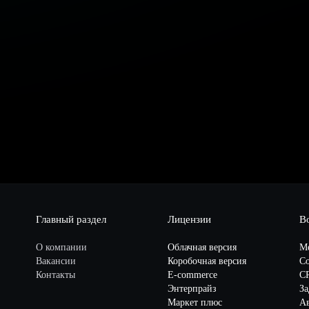
Главный раздел
Лицензии
В
О компании
Облачная версия
М
Вакансии
Коробочная версия
Со
Контакты
E-commerce
C
Энтерпрайз
За
Маркет плюс
А