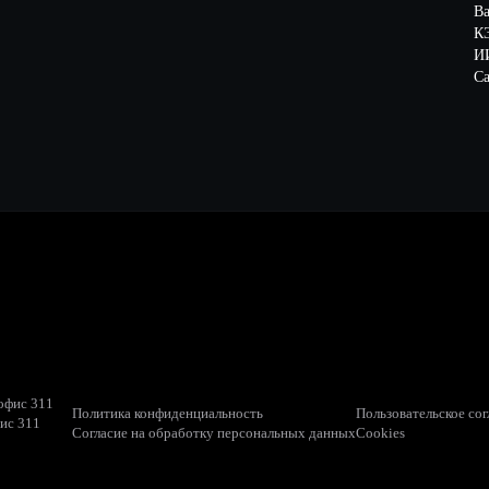
В
К
ИИ
Са
 офис 311
Политика конфиденциальность
Пользовательское со
фис 311
Согласие на обработку персональных данных
Cookies