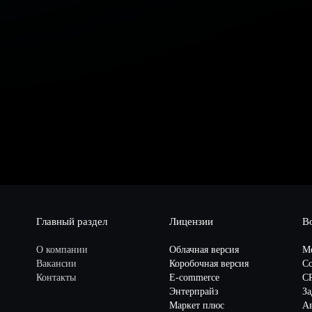
Главный раздел
Лицензии
В
О компании
Облачная версия
М
Вакансии
Коробочная версия
Со
Контакты
E-commerce
C
Энтерпрайз
За
Маркет плюс
А