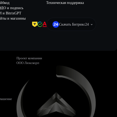
айбкод
Техническая поддержка
ЭДО и подпись
 и BitrixGPT
йты и магазины
Скачать Битрикс24
Проект компании
ООО Люкскорп
глашение