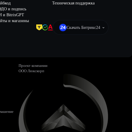
айбкод
Техническая поддержка
ЭДО и подпись
 и BitrixGPT
йты и магазины
Скачать Битрикс24
Проект компании
ООО Люкскорп
глашение