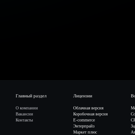
Главный раздел
Лицензии
В
О компании
Облачная версия
М
Вакансии
Коробочная версия
Со
Контакты
E-commerce
C
Энтерпрайз
За
Маркет плюс
А