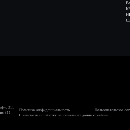
В
К
ИИ
Са
 офис 311
Политика конфиденциальность
Пользовательское со
фис 311
Согласие на обработку персональных данных
Cookies