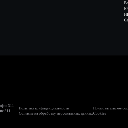
В
К
ИИ
Са
 офис 311
Политика конфиденциальность
Пользовательское со
фис 311
Согласие на обработку персональных данных
Cookies