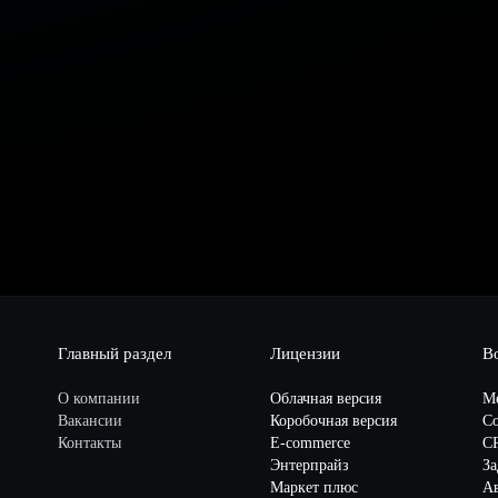
Главный раздел
Лицензии
В
О компании
Облачная версия
М
Вакансии
Коробочная версия
Со
Контакты
E-commerce
C
Энтерпрайз
За
Маркет плюс
А