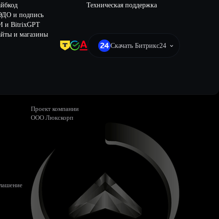
айбкод
Техническая поддержка
ЭДО и подпись
 и BitrixGPT
йты и магазины
Скачать Битрикс24
Проект компании
ООО Люкскорп
глашение