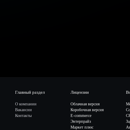
Главный раздел
Лицензии
В
О компании
Облачная версия
М
Вакансии
Коробочная версия
Со
Контакты
E-commerce
C
Энтерпрайз
За
Маркет плюс
А