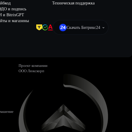
айбкод
Техническая поддержка
ЭДО и подпись
 и BitrixGPT
йты и магазины
Скачать Битрикс24
Проект компании
ООО Люкскорп
глашение