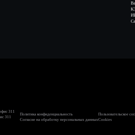
В
К
ИИ
Са
 офис 311
Политика конфиденциальность
Пользовательское со
фис 311
Согласие на обработку персональных данных
Cookies