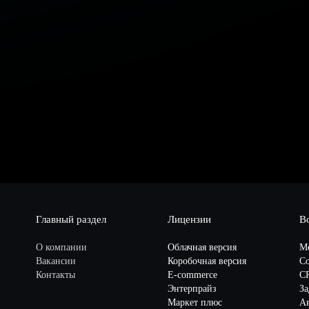
Главный раздел
Лицензии
В
О компании
Облачная версия
М
Вакансии
Коробочная версия
Со
Контакты
E-commerce
C
Энтерпрайз
За
Маркет плюс
А