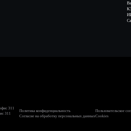
В
К
ИИ
Са
 офис 311
Политика конфиденциальность
Пользовательское со
фис 311
Согласие на обработку персональных данных
Cookies