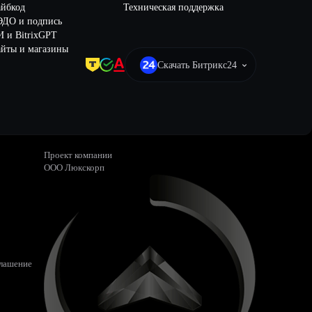
айбкод
Техническая поддержка
ЭДО и подпись
 и BitrixGPT
йты и магазины
Скачать Битрикс24
Проект компании
ООО Люкскорп
глашение